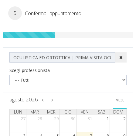
5
Conferma l'appuntamento
Scegli professionista
agosto 2026
MESE
LUN
MAR
MER
GIO
VEN
SAB
DOM
27
28
29
30
31
1
2
3
4
5
6
7
8
9