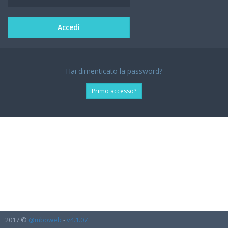
Hai dimenticato la password?
Primo accesso?
2017 ©
@mboweb
-
v4.1.07